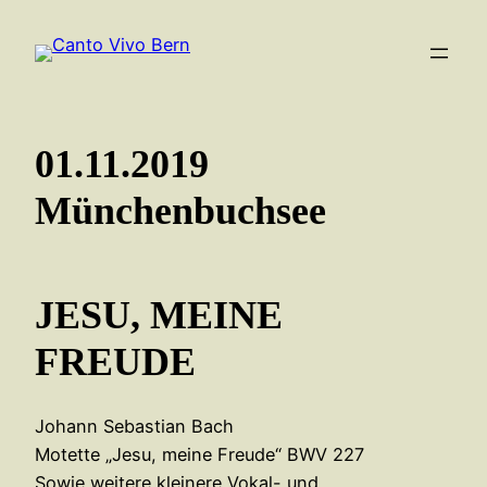
Zum
Inhalt
springen
01.11.2019
Münchenbuchsee
JESU, MEINE
FREUDE
Johann Sebastian Bach
Motette „Jesu, meine Freude“ BWV 227
Sowie weitere kleinere Vokal- und