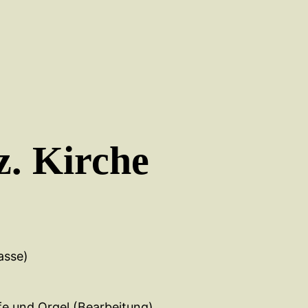
z. Kirche
asse)
rfe und Orgel (Bearbeitung)