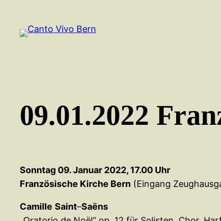
Zum
Inhalt
springen
09.01.2022 Fran
Sonntag 09. Januar 2022, 17.00 Uhr
Französische Kirche Bern
(Eingang Zeughausg
Camille
Saint
–
Saëns
„Oratorio de Noël“ op. 12 für Solisten, Chor, Ha